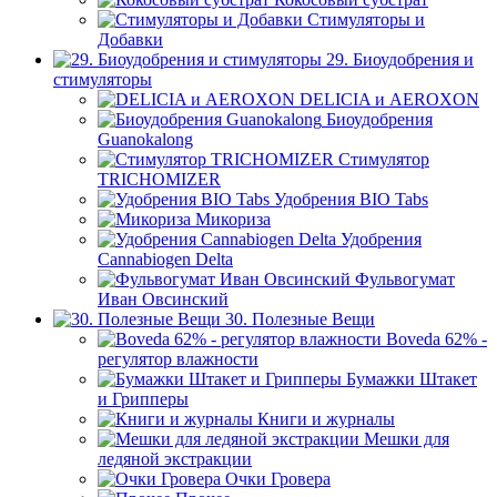
Стимуляторы и
Добавки
29. Биоудобрения и
стимуляторы
DELICIA и AEROXON
Биоудобрения
Guanokalong
Стимулятор
TRICHOMIZER
Удобрения BIO Tabs
Микориза
Удобрения
Cannabiogen Delta
Фульвогумат
Иван Овсинский
30. Полезные Вещи
Boveda 62% -
регулятор влажности
Бумажки Штакет
и Грипперы
Книги и журналы
Мешки для
ледяной экстракции
Очки Гровера