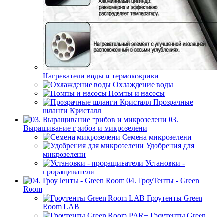
Нагреватели воды и термоковрики
Охлаждение воды
Помпы и насосы
Прозрачные
шланги Кристалл
03.
Выращивание грибов и микрозелени
Семена микрозелени
Удобрения для
микрозелени
Установки -
проращиватели
04. ГроуТенты - Green
Room
Гроутенты Green
Room LAB
Гроутенты Green