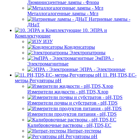
Люминисцентные лампы - Флора
Металлогалогенные лампы - Мгл
Натриевые лампы -
ДНаТ
10. ЭПРА и
Комплектующие
ИЗУ
Конденсаторы
Электропатроны
ЭмПРА -
Электромагнитные
ЭПРА - Электронные
11. PH,TDS,EC-
метры,Регуляторы pН
Измерители жидкости - pH,TDS,Хлор
Измерители почвы и субстратов - pH,TDS
Измерители продуктов питания - pH,TDS
Калибровочные растворы - pH,TDS,EC
Нитрат-тестеры
Регуляторы pН