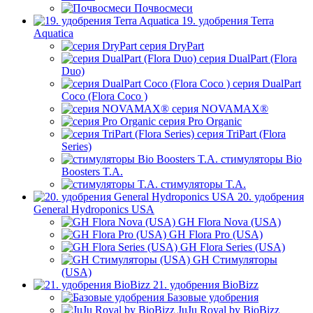
Почвосмеси
19. удобрения Terra
Aquatica
серия DryPart
серия DualPart (Flora
Duo)
серия DualPart
Coco (Flora Coco )
серия NOVAMAX®
серия Pro Organic
серия TriPart (Flora
Series)
стимуляторы Bio
Boosters T.A.
стимуляторы T.A.
20. удобрения
General Hydroponics USA
GH Flora Nova (USA)
GH Flora Pro (USA)
GH Flora Series (USA)
GH Стимуляторы
(USA)
21. удобрения BioBizz
Базовые удобрения
JuJu Royal by BioBizz