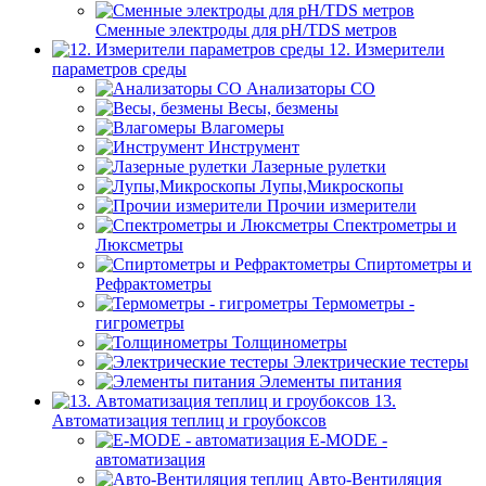
Сменные электроды для pH/TDS метров
12. Измерители
параметров среды
Анализаторы CO
Весы, безмены
Влагомеры
Инструмент
Лазерные рулетки
Лупы,Микроскопы
Прочии измерители
Спектрометры и
Люксметры
Спиртометры и
Рефрактометры
Термометры -
гигрометры
Толщинометры
Электрические тестеры
Элементы питания
13.
Автоматизация теплиц и гроубоксов
E-MODE -
автоматизация
Авто-Вентиляция