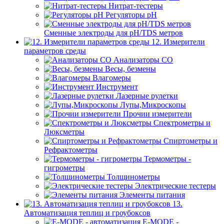
Нитрат-тестеры
Регуляторы pН
Сменные электроды для pH/TDS метров
12. Измерители
параметров среды
Анализаторы CO
Весы, безмены
Влагомеры
Инструмент
Лазерные рулетки
Лупы,Микроскопы
Прочии измерители
Спектрометры и
Люксметры
Спиртометры и
Рефрактометры
Термометры -
гигрометры
Толщинометры
Электрические тестеры
Элементы питания
13.
Автоматизация теплиц и гроубоксов
E-MODE -