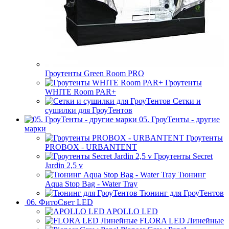
Гроутенты Green Room PRO
Гроутенты
WHITE Room PAR+
Сетки и
сушилки для ГроуТентов
05. ГроуТенты - другие
марки
Гроутенты
PROBOX - URBANTENT
Гроутенты Secret
Jardin 2,5 v
Тюнинг
Aqua Stop Bag - Water Tray
Тюнинг для ГроуТентов
06. ФитоСвет LED
APOLLO LED
FLORA LED Линейные