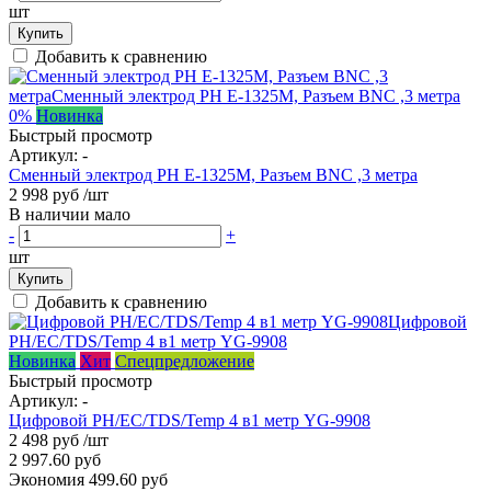
шт
Купить
Добавить к сравнению
0%
Новинка
Быстрый просмотр
Артикул:
-
Сменный электрод PH E-1325M, Разъем BNC ,3 метра
2 998 руб
/шт
В наличии мало
-
+
шт
Купить
Добавить к сравнению
Новинка
Хит
Спецпредложение
Быстрый просмотр
Артикул:
-
Цифровой PH/EC/TDS/Temp 4 в1 метр YG-9908
2 498 руб
/шт
2 997.60 руб
Экономия 499.60 руб