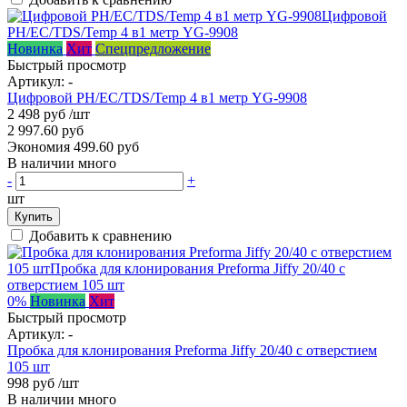
Новинка
Хит
Спецпредложение
Быстрый просмотр
Артикул:
-
Цифровой PH/EC/TDS/Temp 4 в1 метр YG-9908
2 498 руб
/шт
2 997.60 руб
Экономия 499.60 руб
В наличии много
-
+
шт
Купить
Добавить к сравнению
0%
Новинка
Хит
Быстрый просмотр
Артикул:
-
Пробка для клонирования Preforma Jiffy 20/40 с отверстием
105 шт
998 руб
/шт
В наличии много