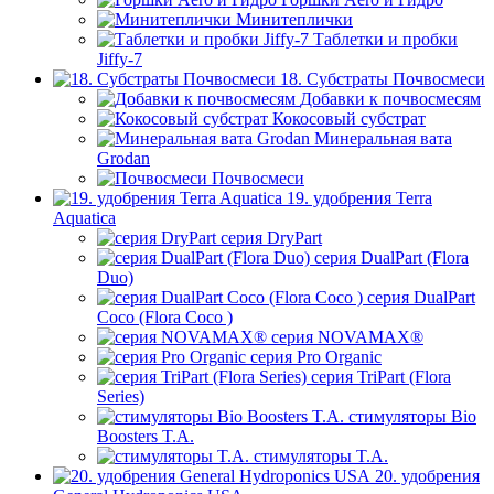
Минитеплички
Таблетки и пробки
Jiffy-7
18. Субстраты Почвосмеси
Добавки к почвосмесям
Кокосовый субстрат
Минеральная вата
Grodan
Почвосмеси
19. удобрения Terra
Aquatica
серия DryPart
серия DualPart (Flora
Duo)
серия DualPart
Coco (Flora Coco )
серия NOVAMAX®
серия Pro Organic
серия TriPart (Flora
Series)
стимуляторы Bio
Boosters T.A.
стимуляторы T.A.
20. удобрения