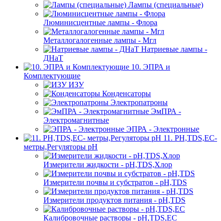
Лампы (специальные)
Люминисцентные лампы - Флора
Металлогалогенные лампы - Мгл
Натриевые лампы -
ДНаТ
10. ЭПРА и
Комплектующие
ИЗУ
Конденсаторы
Электропатроны
ЭмПРА -
Электромагнитные
ЭПРА - Электронные
11. PH,TDS,EC-
метры,Регуляторы pН
Измерители жидкости - pH,TDS,Хлор
Измерители почвы и субстратов - pH,TDS
Измерители продуктов питания - pH,TDS
Калибровочные растворы - pH,TDS,EC