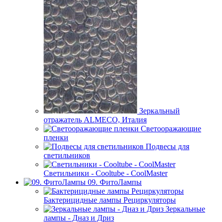
Зеркальный
отражатель ALMECO, Италия
Светооражающие
пленки
Подвесы для
светильников
Светильники - Cooltube - CoolMaster
09. ФитоЛампы
Бактерицидные лампы Рециркуляторы
Зеркальные
лампы - Дназ и Дриз