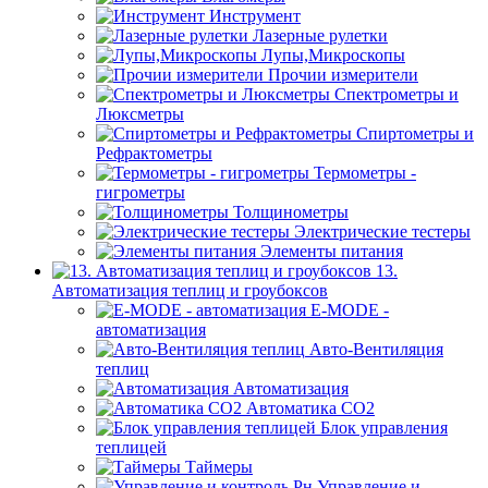
Инструмент
Лазерные рулетки
Лупы,Микроскопы
Прочии измерители
Спектрометры и
Люксметры
Спиртометры и
Рефрактометры
Термометры -
гигрометры
Толщинометры
Электрические тестеры
Элементы питания
13.
Автоматизация теплиц и гроубоксов
E-MODE -
автоматизация
Авто-Вентиляция
теплиц
Автоматизация
Автоматика СО2
Блок управления
теплицей
Таймеры
Управление и