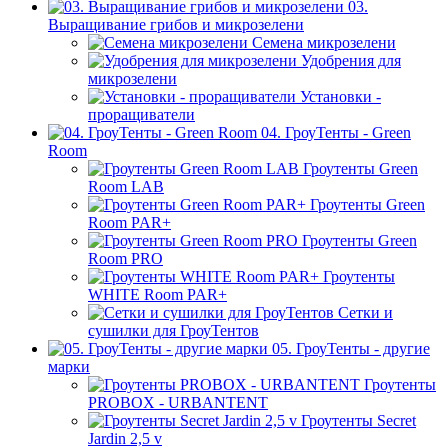
03.
Выращивание грибов и микрозелени
Семена микрозелени
Удобрения для
микрозелени
Установки -
проращиватели
04. ГроуТенты - Green
Room
Гроутенты Green
Room LAB
Гроутенты Green
Room PAR+
Гроутенты Green
Room PRO
Гроутенты
WHITE Room PAR+
Сетки и
сушилки для ГроуТентов
05. ГроуТенты - другие
марки
Гроутенты
PROBOX - URBANTENT
Гроутенты Secret
Jardin 2,5 v