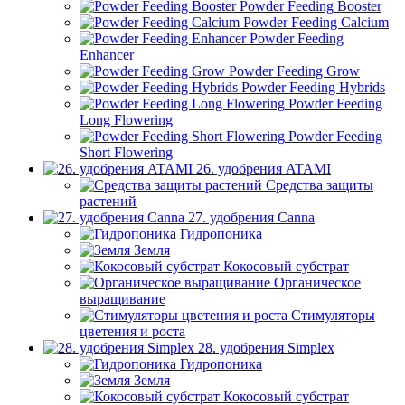
Powder Feeding Booster
Powder Feeding Calcium
Powder Feeding
Enhancer
Powder Feeding Grow
Powder Feeding Hybrids
Powder Feeding
Long Flowering
Powder Feeding
Short Flowering
26. удобрения ATAMI
Средства защиты
растений
27. удобрения Canna
Гидропоника
Земля
Кокосовый субстрат
Органическое
выращивание
Стимуляторы
цветения и роста
28. удобрения Simplex
Гидропоника
Земля
Кокосовый субстрат