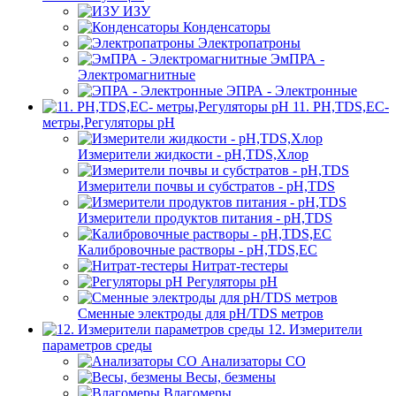
ИЗУ
Конденсаторы
Электропатроны
ЭмПРА -
Электромагнитные
ЭПРА - Электронные
11. PH,TDS,EC-
метры,Регуляторы pН
Измерители жидкости - pH,TDS,Хлор
Измерители почвы и субстратов - pH,TDS
Измерители продуктов питания - pH,TDS
Калибровочные растворы - pH,TDS,EC
Нитрат-тестеры
Регуляторы pН
Сменные электроды для pH/TDS метров
12. Измерители
параметров среды
Анализаторы CO
Весы, безмены
Влагомеры