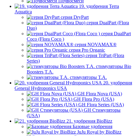
Почвосмеси
19. удобрения Terra
Aquatica
серия DryPart
серия DualPart (Flora
Duo)
серия DualPart
Coco (Flora Coco )
серия NOVAMAX®
серия Pro Organic
серия TriPart (Flora
Series)
стимуляторы Bio
Boosters T.A.
стимуляторы T.A.
20. удобрения
General Hydroponics USA
GH Flora Nova (USA)
GH Flora Pro (USA)
GH Flora Series (USA)
GH Стимуляторы
(USA)
21. удобрения BioBizz
Базовые удобрения
JuJu Royal by BioBizz